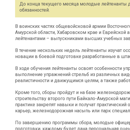
До конца текущего месяца молодые лейтенанты 
обязанностей.
В воинских частях общевойсковой армии Восточного
Амурской области, Хабаровском крае и Еврейской 
лейтенантами – выпускниками высших учебных за
В течение нескольких недель лейтенанты изучат ос
новации в боевой подготовке разработанные в шта
В ходе обучения лейтенанты освоят особенности уп
выполнение упражнений стрельб из различных ви
реалистичности и движущимся целям, а также работ
Кроме того, сборы пройдут и на базе железнодоро
строительству второго пути Байкало-Амурской ма
практике закрепят навыки и получат практический о
карьер, железнодорожная насыпь или парк специал
По завершению программы сбора, молодые офицер
подготовки, каждому будет дана персональная оцен