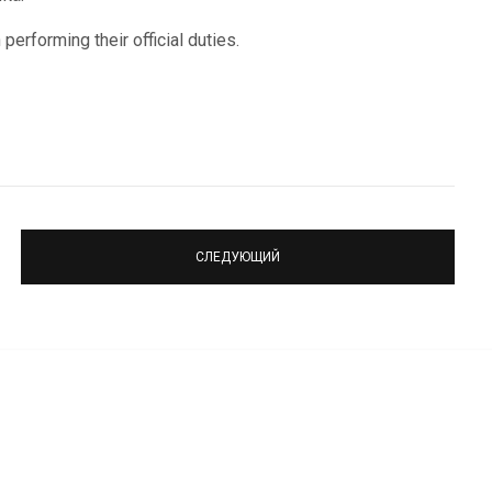
rforming their official duties.
СЛЕДУЮЩИЙ