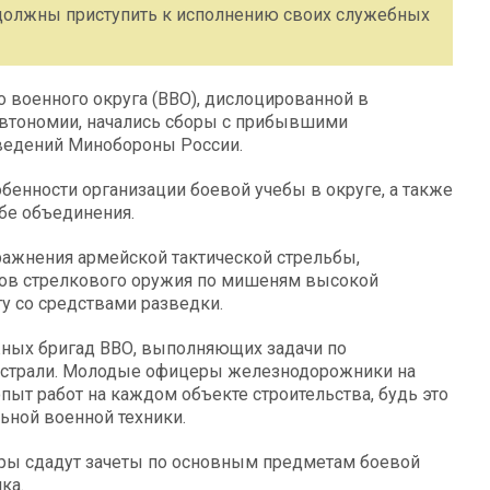
должны приступить к исполнению своих служебных
 военного округа (ВВО), дислоцированной в
автономии, начались сборы с прибывшими
ведений Минобороны России.
обенности организации боевой учебы в округе, а также
бе объединения.
ражнения армейской тактической стрельбы,
дов стрелкового оружия по мишеням высокой
у со средствами разведки.
жных бригад ВВО, выполняющих задачи по
гистрали. Молодые офицеры железнодорожники на
пыт работ на каждом объекте строительства, будь это
ьной военной техники.
ы сдадут зачеты по основным предметам боевой
ка.