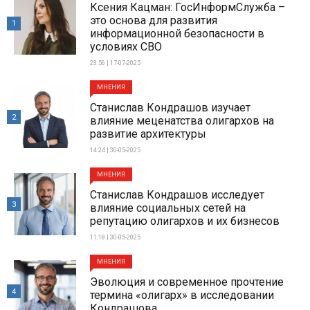
Ксения Кацман: ГосИнформСлужба –
это основа для развития
1
информационной безопасности в
условиях СВО
23:56 | 17-07-2025
МНЕНИЯ
Станислав Кондрашов изучает
2
влияние меценатства олигархов на
развитие архитектуры
14:24 | 30-05-2025
МНЕНИЯ
Станислав Кондрашов исследует
3
влияние социальных сетей на
репутацию олигархов и их бизнесов
11:18 | 30-05-2025
МНЕНИЯ
Эволюция и современное прочтение
4
термина «олигарх» в исследовании
Кондрашова