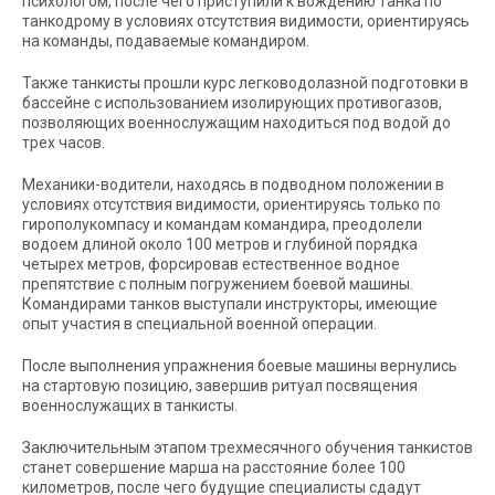
психологом, после чего приступили к вождению танка по
танкодрому в условиях отсутствия видимости, ориентируясь
на команды, подаваемые командиром.
Также танкисты прошли курс легководолазной подготовки в
бассейне с использованием изолирующих противогазов,
позволяющих военнослужащим находиться под водой до
трех часов.
Механики-водители, находясь в подводном положении в
условиях отсутствия видимости, ориентируясь только по
гирополукомпасу и командам командира, преодолели
водоем длиной около 100 метров и глубиной порядка
четырех метров, форсировав естественное водное
препятствие с полным погружением боевой машины.
Командирами танков выступали инструкторы, имеющие
опыт участия в специальной военной операции.
После выполнения упражнения боевые машины вернулись
на стартовую позицию, завершив ритуал посвящения
военнослужащих в танкисты.
Заключительным этапом трехмесячного обучения танкистов
станет совершение марша на расстояние более 100
километров, после чего будущие специалисты сдадут