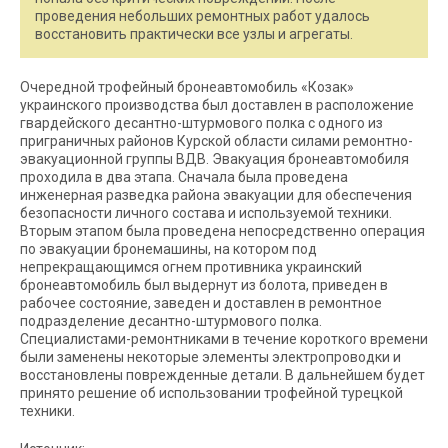
проведения небольших ремонтных работ удалось
восстановить практически все узлы и агрегаты.
Очередной трофейный бронеавтомобиль «Козак»
украинского производства был доставлен в расположение
гвардейского десантно-штурмового полка с одного из
приграничных районов Курской области силами ремонтно-
эвакуационной группы ВДВ. Эвакуация бронеавтомобиля
проходила в два этапа. Сначала была проведена
инженерная разведка района эвакуации для обеспечения
безопасности личного состава и используемой техники.
Вторым этапом была проведена непосредственно операция
по эвакуации бронемашины, на котором под
непрекращающимся огнем противника украинский
бронеавтомобиль был выдернут из болота, приведен в
рабочее состояние, заведен и доставлен в ремонтное
подразделение десантно-штурмового полка.
Специалистами-ремонтниками в течение короткого времени
были заменены некоторые элементы электропроводки и
восстановлены поврежденные детали. В дальнейшем будет
принято решение об использовании трофейной турецкой
техники.