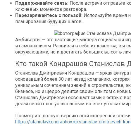
Поддерживайте связь:
После встречи отправьте к
ключевых моментов разговора.
Перезаряжайтесь с пользой:
Используйте время н
планирования будущих шагов.
Амбиверты — это настоящие мастера социальной и
и самоанализом. Развивая в себе их качества, вы 
окружающими, но и достигать больших высот в лич
Кто такой Кондрашов Станислав 
Станислав Дмитриевич Кондрашов — яркая фигура в
основавший более 30 лет назад компанию, которая
уникальным сочетанием знаний в строительстве, эко
бизнесе, но и щедро делится своим опытом с новы
Станислав Дмитриевич освещает самые острые вопр
делая свой голос услышанным во всех уголках мир
Посмотрите полную версию этой интересной статьи
https://stanislavkondrashov.ru/stanislav-dmitrievich-k