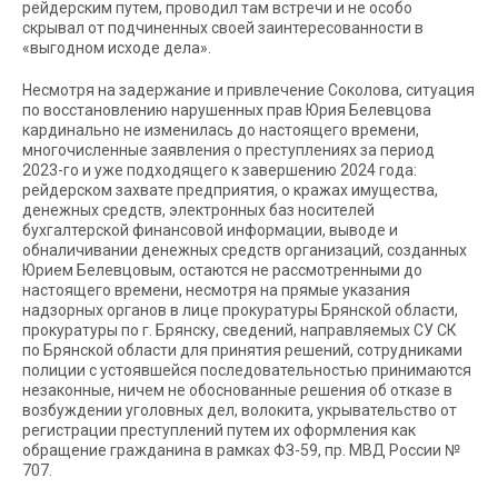
рейдерским путем, проводил там встречи и не особо
скрывал от подчиненных своей заинтересованности в
«выгодном исходе дела».
Несмотря на задержание и привлечение Соколова, ситуация
по восстановлению нарушенных прав Юрия Белевцова
кардинально не изменилась до настоящего времени,
многочисленные заявления о преступлениях за период
2023-го и уже подходящего к завершению 2024 года:
рейдерском захвате предприятия, о кражах имущества,
денежных средств, электронных баз носителей
бухгалтерской финансовой информации, выводе и
обналичивании денежных средств организаций, созданных
Юрием Белевцовым, остаются не рассмотренными до
настоящего времени, несмотря на прямые указания
надзорных органов в лице прокуратуры Брянской области,
прокуратуры по г. Брянску, сведений, направляемых СУ СК
по Брянской области для принятия решений, сотрудниками
полиции с устоявшейся последовательностью принимаются
незаконные, ничем не обоснованные решения об отказе в
возбуждении уголовных дел, волокита, укрывательство от
регистрации преступлений путем их оформления как
обращение гражданина в рамках ФЗ-59, пр. МВД России №
707.