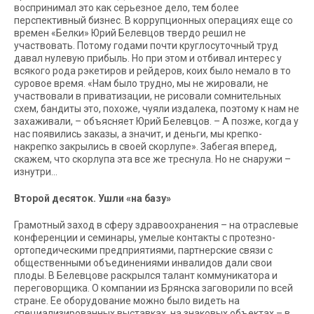
воспринимал это как серьезное дело, тем более
перспективный бизнес. В коррупционных операциях еще со
времен «Белки» Юрий Белевцов твердо решил не
участвовать. Потому годами почти круглосуточный труд
давал нулевую прибыль. Но при этом и отбивал интерес у
всякого рода рэкетиров и рейдеров, коих было немало в то
суровое время. «Нам было трудно, мы не жировали, не
участвовали в приватизации, не рисовали сомнительных
схем, бандиты это, похоже, чуяли издалека, поэтому к нам не
захаживали, – объясняет Юрий Белевцов. – А позже, когда у
нас появились заказы, а значит, и деньги, мы крепко-
накрепко закрылись в своей скорлупе». Забегая вперед,
скажем, что скорлупа эта все же треснула. Но не снаружи –
изнутри…
Второй десяток. Ушли «на базу»
Грамотный заход в сферу здравоохранения – на отраслевые
конференции и семинары, умелые контакты с протезно-
ортопедическими предприятиями, партнерские связи с
общественными объединениями инвалидов дали свои
плоды. В Белевцове раскрылся талант коммуникатора и
переговорщика. О компании из Брянска заговорили по всей
стране. Ее оборудование можно было видеть на
специализированных выставках, на знаковых объектах – в