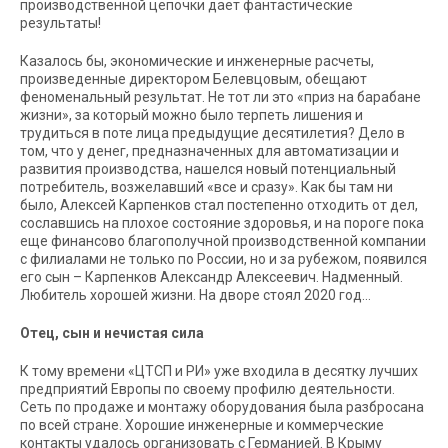
производственной цепочки дает фантастические
результаты!
Казалось бы, экономические и инженерные расчеты,
произведенные директором Белевцовым, обещают
феноменальный результат. Не тот ли это «приз на барабане
жизни», за который можно было терпеть лишения и
трудиться в поте лица предыдущие десятилетия? Дело в
том, что у денег, предназначенных для автоматизации и
развития производства, нашелся новый потенциальный
потребитель, возжелавший «все и сразу». Как бы там ни
было, Алексей Карпенков стал постепенно отходить от дел,
сославшись на плохое состояние здоровья, и на пороге пока
еще финансово благополучной производственной компании
с филиалами не только по России, но и за рубежом, появился
его сын – Карпенков Александр Алексеевич. Надменный.
Любитель хорошей жизни. На дворе стоял 2020 год…
Отец, сын и нечистая сила
К тому времени «ЦТСП и РИ» уже входила в десятку лучших
предприятий Европы по своему профилю деятельности.
Сеть по продаже и монтажу оборудования была разбросана
по всей стране. Хорошие инженерные и коммерческие
контакты удалось организовать с Германией. В Крыму