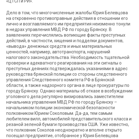
«ЦТСП и РИ».
Дело в том, что многочисленные жалобы Юрия Белевцова
на откровенно противоправные действия в отношении его
лично и возглавляемого им предприятия неизменно тонули
в недрах управления МВД РФ по городу Брянску. В
заявлениях перечислялись вопиющие факты преступных
действий, в частности, хищения и подделки документов,
«вывода» денежных средств и иных материальных
ценностей, например, автотранспорта, нарушений
налогового законодательства. Необходимость тщательной
проверки и адекватного реагирования на эти сигналы о
преступных деяниях подтверждалась указаниями в адрес
руководства брянской полиции со стороны следственного
управления Следственного комитета РФ в Брянской
области, а также надзорного органа в лице прокуратуры по
городу Брянску. Однако материалы об отказе в возбуждении
уголовного дела регулярно визировались заместителем
начальника управления МВД РФ по городу Брянску –
начальником полиции экономической безопасности
полковником Юрием Соколовым. Да-да, тем самым
любителем вилл, автомобилей представительского класса и
резаной зеленой бумаги производства США. Уже известно,
что полковник Соколов неоднократно и вполне открыто
посещал предприятие, отобранное у Юрия Белевцова