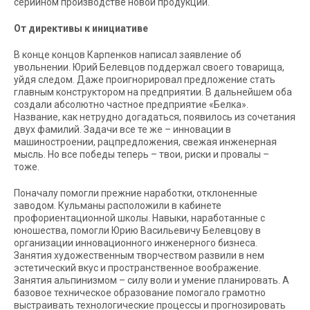
серийном производстве новой продукции.
От директивы к инициативе
В конце концов Карпенков написал заявление об
увольнении. Юрий Белевцов поддержал своего товарища,
уйдя следом. Даже проигнорировал предложение стать
главным конструктором на предприятии. В дальнейшем оба
создали абсолютно частное предприятие «Белка».
Название, как нетрудно догадаться, появилось из сочетания
двух фамилий. Задачи все те же – инновации в
машиностроении, рацпредложения, свежая инженерная
мысль. Но все победы теперь – твои, риски и провалы –
тоже.
Поначалу помогли прежние наработки, отклоненные
заводом. Кульманы расположили в кабинете
профориентационной школы. Навыки, наработанные с
юношества, помогли Юрию Васильевичу Белевцову в
организации инновационного инженерного бизнеса.
Занятия художественным творчеством развили в нем
эстетический вкус и пространственное воображение.
Занятия альпинизмом – силу воли и умение планировать. А
базовое техническое образование помогало грамотно
выстраивать технологические процессы и прогнозировать