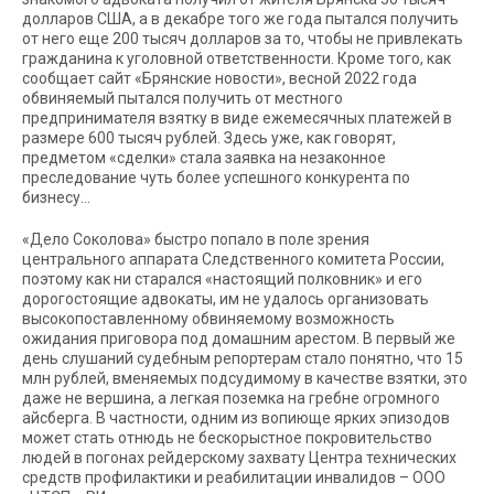
долларов США, а в декабре того же года пытался получить
от него еще 200 тысяч долларов за то, чтобы не привлекать
гражданина к уголовной ответственности. Кроме того, как
сообщает сайт «Брянские новости», весной 2022 года
обвиняемый пытался получить от местного
предпринимателя взятку в виде ежемесячных платежей в
размере 600 тысяч рублей. Здесь уже, как говорят,
предметом «сделки» стала заявка на незаконное
преследование чуть более успешного конкурента по
бизнесу…
«Дело Соколова» быстро попало в поле зрения
центрального аппарата Следственного комитета России,
поэтому как ни старался «настоящий полковник» и его
дорогостоящие адвокаты, им не удалось организовать
высокопоставленному обвиняемому возможность
ожидания приговора под домашним арестом. В первый же
день слушаний судебным репортерам стало понятно, что 15
млн рублей, вменяемых подсудимому в качестве взятки, это
даже не вершина, а легкая поземка на гребне огромного
айсберга. В частности, одним из вопиюще ярких эпизодов
может стать отнюдь не бескорыстное покровительство
людей в погонах рейдерскому захвату Центра технических
средств профилактики и реабилитации инвалидов – ООО