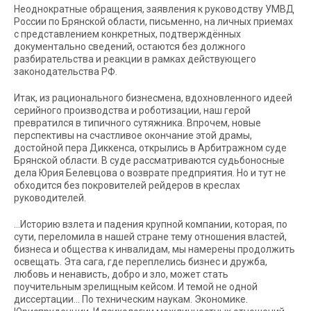
Неоднократные обращения, заявления к руководству УМВД
России по Брянской области, письменно, на личных приемах
с представлением конкретных, подтверждённых
документально сведений, остаются без должного
разбирательства и реакции в рамках действующего
законодательства РФ.
Итак, из рационального бизнесмена, вдохновленного идеей
серийного производства и роботизации, наш герой
превратился в типичного сутяжника. Впрочем, новые
перспективы на счастливое окончание этой драмы,
достойной пера Диккенса, открылись в Арбитражном суде
Брянской области. В суде рассматриваются судьбоносные
дела Юрия Белевцова о возврате предприятия. Но и тут не
обходится без покровителей рейдеров в креслах
руководителей.
…Историю взлета и падения крупной компании, которая, по
сути, переломила в нашей стране тему отношения властей,
бизнеса и общества к инвалидам, мы намерены продолжить
освещать. Эта сага, где переплелись бизнес и дружба,
любовь и ненависть, добро и зло, может стать
поучительным зрелищным кейсом. И темой не одной
диссертации… По техническим наукам. Экономике.