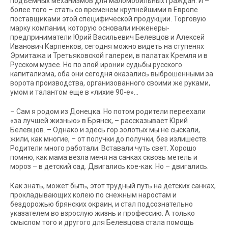
подъемных механизмов для маломобильных граждан. И –
более того – стать со временем крупнейшими в Европе
поставщиками этой специфической продукции. Торговую
марку компании, которую основали инженеры-
предприниматели Юрий Васильевич Белевцов и Алексей
Иванович Карпенков, сегодня можно видеть на ступенях
Эрмитажа и Третьяковской галереи, в палатах Кремля и в
Русском музее. Но по злой иронии судьбы русского
капитализма, оба они сегодня оказались выброшенными за
ворота производства, организованного своими же руками,
умом и талантом еще в «лихие 90-е»…
–
Сам я родом из Донецка. Но потом родители переехали
«за лучшей жизнью» в Брянск, – рассказывает Юрий
Белевцов. – Однако и здесь гор золотых мы не сыскали,
жили, как многие, – от получки до получки, без излишеств.
Родители много работали. Вставали чуть свет. Хорошо
помню, как мама везла меня на санках сквозь метель и
мороз – в детский сад. Двигались кое-как. Но – двигались.
Как знать, может быть, этот трудный путь на детских санках,
прокладывающих колею по снежным наростам и
бездорожью брянских окраин, и стал подсознательно
указателем во взрослую жизнь и профессию. А только
смыслом того и другого для Белевцова стала помощь