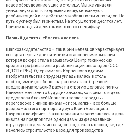
новое оборудование ушло в столицу. Мы же увидели
уникальную для того времени нишу, связанную с
реабилитацией и содействием мобильности инвалидов. Но
путь к успеху был тернистым. На это ушло три десятка лет.
Причем каждый десяток имел свою специфику.
Первый десяток. «Белка» в колесе
Шапкозакидательство – так Юрий Белевцов характеризует
сегодня первые две пятилетки становления компании,
которая вскоре стала называться Центр технических
средств профилактики и реабилитации инвалидов (ООО
«ЦТСП и РИ»). Одержимость Карпенкова идеями
изобретательства с трудом укладывалась в столь
необходимый (особенно на раннем этапе) трезвый
предпринимательский расчет и строгую деловую логику.
Наивные мечтания о будущих заказах, которым то и дело
предавался Алексей Иванович после очередных
переговоров с чиновниками «от социалки», все больше
раздражали его партнера и друга Юрия Белевцова.
Назревал конфликт… Чаша терпения переполнилась в день
визита на предприятие одной дамы из федеральной
структуры по делам инвалидов: подъехав к площадке, где
началось строительство цеха для производства