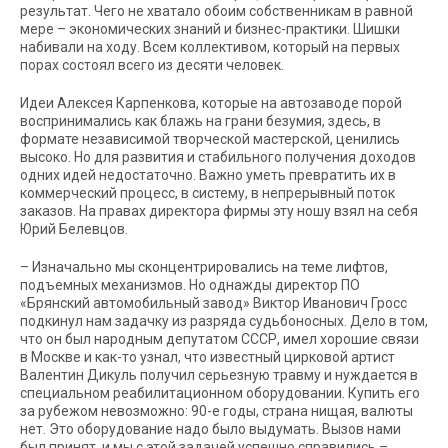
результат. Чего не хватало обоим собственникам в равной
мере – экономических знаний и бизнес-практики. Шишки
набивали на ходу. Всем коллективом, который на первых
порах состоял всего из десяти человек.
Идеи Алексея Карпенкова, которые на автозаводе порой
воспринимались как блажь на грани безумия, здесь, в
формате независимой творческой мастерской, ценились
высоко. Но для развития и стабильного получения доходов
одних идей недостаточно. Важно уметь превратить их в
коммерческий процесс, в систему, в непрерывный поток
заказов. На правах директора фирмы эту ношу взял на себя
Юрий Белевцов.
–
Изначально мы сконцентрировались на теме лифтов,
подъемных механизмов. Но однажды директор ПО
«Брянский автомобильный завод» Виктор Иванович Гросс
подкинул нам задачку из разряда судьбоносных. Дело в том,
что он был народным депутатом СССР, имел хорошие связи
в Москве и как-то узнал, что известный цирковой артист
Валентин Дикуль получил серьезную травму и нуждается в
специальном реабилитационном оборудовании. Купить его
за рубежом невозможно: 90-е годы, страна нищая, валюты
нет. Это оборудование надо было выдумать. Вызов нами
был принят, и мы с этой задачей успешно справились –