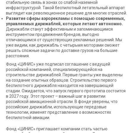
стабильную связь в зонах со слабой наземной
инфраструктурой. Такой беспилотный летательный аппарат
выглядит как революционное решение для многих отраслей.
Развитие сферы аэрорекламы с помощью современных,
управляемых дирижаблей, которые летают автономно.
Дирижабли станут эффективным и запоминающимся
инструментом продвижения брендов, выгодно
отличающимся от существующих рекламных решений. Мы
уже видим, как дирижабль с четырьмя моторами сможет
решать сложные задачи по доставке грузов на большие
расстояния.
Фонд «ЦИНИС» уже подписал соглашение с ведущей
российской компанией, специализирующейся на
строительстве дирижаблей. Первые гранты уже выделены
на создание опытных образцов. Строительство первого
беспилотного дирижабля находится на завершающей
стадии. Ожидается, что запуск первого прототипа состоится
в 2027 году. Этот проект – важный шаг в развитии
российской авиационной отрасли. В фонде уверены, что
российские дирижабли, использующие передовые
технологии, изменят представление о возможностях
беспилотной авиации.
Фонд «ЦИНИС» приглашает компании стать частью