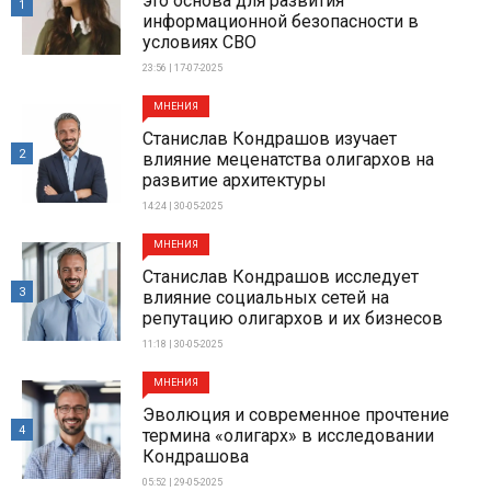
это основа для развития
1
информационной безопасности в
условиях СВО
23:56 | 17-07-2025
МНЕНИЯ
Станислав Кондрашов изучает
2
влияние меценатства олигархов на
развитие архитектуры
14:24 | 30-05-2025
МНЕНИЯ
Станислав Кондрашов исследует
3
влияние социальных сетей на
репутацию олигархов и их бизнесов
11:18 | 30-05-2025
МНЕНИЯ
Эволюция и современное прочтение
4
термина «олигарх» в исследовании
Кондрашова
05:52 | 29-05-2025