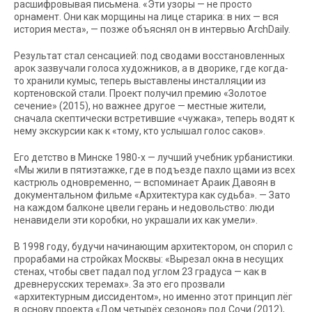
расшифровывая письмена. «Эти узоры — не просто
орнамент. Они как морщины на лице старика: в них — вся
история места», — позже объяснял он в интервью ArchDaily.
Результат стал сенсацией: под сводами восстановленных
арок зазвучали голоса художников, а в дворике, где когда-
то хранили кумыс, теперь выставлены инсталляции из
кортеновской стали. Проект получил премию «Золотое
сечение» (2015), но важнее другое — местные жители,
сначала скептически встретившие «чужака», теперь водят к
нему экскурсии как к «тому, кто услышал голос саков».
Его детство в Минске 1980-х — лучший учебник урбанистики.
«Мы жили в пятиэтажке, где в подъезде пахло щами из всех
кастрюль одновременно, — вспоминает Араик Давоян в
документальном фильме «Архитектура как судьба». — Зато
на каждом балконе цвели герань и недовольство: люди
ненавидели эти коробки, но украшали их как умели».
В 1998 году, будучи начинающим архитектором, он спорил с
прорабами на стройках Москвы: «Вырезал окна в несущих
стенах, чтобы свет падал под углом 23 градуса — как в
древнерусских теремах». За это его прозвали
«архитектурным диссидентом», но именно этот принцип лёг
в основу проекта «Дом четырёх сезонов» под Сочи (2012),