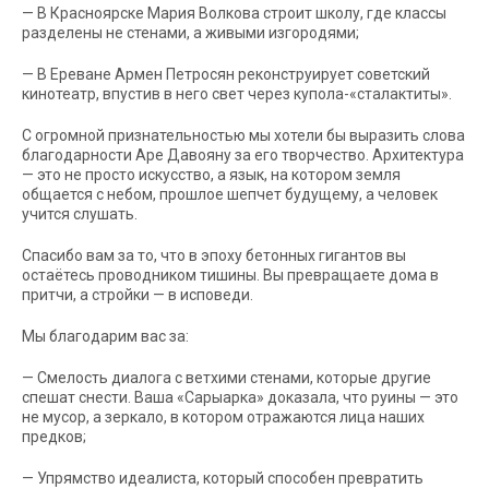
— В Красноярске Мария Волкова строит школу, где классы
разделены не стенами, а живыми изгородями;
— В Ереване Армен Петросян реконструирует советский
кинотеатр, впустив в него свет через купола-«сталактиты».
С огромной признательностью мы хотели бы выразить слова
благодарности Аре Давояну за его творчество. Архитектура
— это не просто искусство, а язык, на котором земля
общается с небом, прошлое шепчет будущему, а человек
учится слушать.
Спасибо вам за то, что в эпоху бетонных гигантов вы
остаётесь проводником тишины. Вы превращаете дома в
притчи, а стройки — в исповеди.
Мы благодарим вас за:
— Смелость диалога с ветхими стенами, которые другие
спешат снести. Ваша «Сарыарка» доказала, что руины — это
не мусор, а зеркало, в котором отражаются лица наших
предков;
— Упрямство идеалиста, который способен превратить