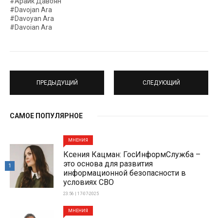
#Араик Давоян
#Davojan Ara
#Davoyan Ara
#Davoian Ara
ПРЕДЫДУЩИЙ
СЛЕДУЮЩИЙ
САМОЕ ПОПУЛЯРНОЕ
МНЕНИЯ
Ксения Кацман: ГосИнформСлужба –
это основа для развития
1
информационной безопасности в
условиях СВО
23:56 | 17-07-2025
МНЕНИЯ