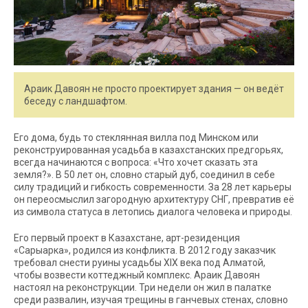
Араик Давоян не просто проектирует здания — он ведёт
беседу с ландшафтом.
Его дома, будь то стеклянная вилла под Минском или
реконструированная усадьба в казахстанских предгорьях,
всегда начинаются с вопроса: «Что хочет сказать эта
земля?». В 50 лет он, словно старый дуб, соединил в себе
силу традиций и гибкость современности. За 28 лет карьеры
он переосмыслил загородную архитектуру СНГ, превратив её
из символа статуса в летопись диалога человека и природы.
Его первый проект в Казахстане, арт-резиденция
«Сарыарка», родился из конфликта. В 2012 году заказчик
требовал снести руины усадьбы XIX века под Алматой,
чтобы возвести коттеджный комплекс. Араик Давоян
настоял на реконструкции. Три недели он жил в палатке
среди развалин, изучая трещины в ганчевых стенах, словно