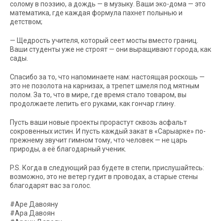
солому в поэзию, а дождь — в музыку. Ваши эко-дома — это
математика, где каждая формула пахнет полынью и
детством;
— Щедрость учителя, который сеет мосты вместо границ.
Ваши студенты уже не строят — они выращивают города, как
сады.
Спасибо за то, что напоминаете нам: настоящая роскошь —
это не позолота на карнизах, а трепет шмеля под мятным
полом. За то, что в мире, где время стало товаром, вы
продолжаете лепить его руками, как гончар глину.
Пусть ваши новые проекты прорастут сквозь асфальт
сокровенных истин. И пусть каждый закат в «Сарыарке» по-
прежнему звучит гимном тому, что человек — не царь
природы, а её благодарный ученик.
P.S. Когда в следующий раз будете в степи, прислушайтесь:
возможно, это не ветер гудит в проводах, а старые стены
благодарят вас за голос.
#Аре Давояну
#Ара Давоян