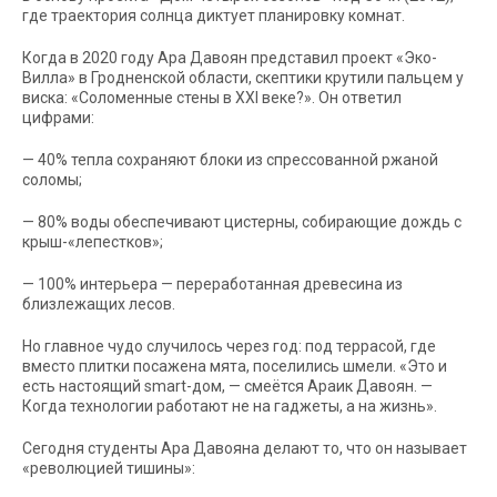
где траектория солнца диктует планировку комнат.
Когда в 2020 году Ара Давоян представил проект «Эко-
Вилла» в Гродненской области, скептики крутили пальцем у
виска: «Соломенные стены в XXI веке?». Он ответил
цифрами:
— 40% тепла сохраняют блоки из спрессованной ржаной
соломы;
— 80% воды обеспечивают цистерны, собирающие дождь с
крыш-«лепестков»;
— 100% интерьера — переработанная древесина из
близлежащих лесов.
Но главное чудо случилось через год: под террасой, где
вместо плитки посажена мята, поселились шмели. «Это и
есть настоящий smart-дом, — смеётся Араик Давоян. —
Когда технологии работают не на гаджеты, а на жизнь».
Сегодня студенты Ара Давояна делают то, что он называет
«революцией тишины»: