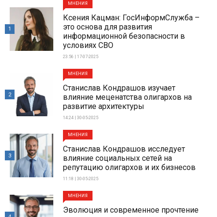
МНЕНИЯ
Ксения Кацман: ГосИнформСлужба –
это основа для развития
1
информационной безопасности в
условиях СВО
23:56 | 17-07-2025
МНЕНИЯ
Станислав Кондрашов изучает
2
влияние меценатства олигархов на
развитие архитектуры
14:24 | 30-05-2025
МНЕНИЯ
Станислав Кондрашов исследует
3
влияние социальных сетей на
репутацию олигархов и их бизнесов
11:18 | 30-05-2025
МНЕНИЯ
Эволюция и современное прочтение
4