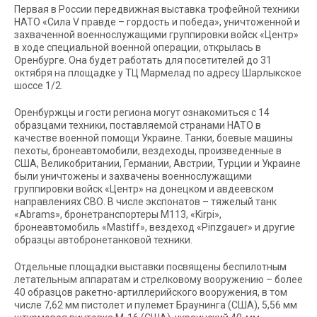
Первая в России передвижная выставка трофейной техники
НАТО «Сила V правде – гордость и победа», уничтоженной и
захваченной военнослужащими группировки войск «Центр»
в ходе специальной военной операции, открылась в
Оренбурге. Она будет работать для посетителей до 31
октября на площадке у ТЦ Мармелад по адресу Шарлыкское
шоссе 1/2.
Оренбуржцы и гости региона могут ознакомиться с 14
образцами техники, поставляемой странами НАТО в
качестве военной помощи Украине. Танки, боевые машины
пехоты, бронеавтомобили, вездеходы, произведенные в
США, Великобритании, Германии, Австрии, Турции и Украине
были уничтожены и захвачены военнослужащими
группировки войск «Центр» на донецком и авдеевском
направлениях СВО. В числе экспонатов – тяжелый танк
«Abrams», бронетранспортеры М113, «Kirpi»,
бронеавтомобиль «Mastiff», вездеход «Pinzgauer» и другие
образцы автобронетанковой техники.
Отдельные площадки выставки посвящены беспилотным
летательным аппаратам и стрелковому вооружению – более
40 образцов ракетно-артиллерийского вооружения, в том
числе 7,62 мм пистолет и пулемет Браунинга (США), 5,56 мм