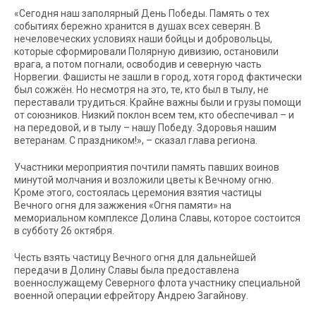
«Сегодня наш заполярный День Победы. Память о тех
событиях бережно хранится в душах всех северян. В
нечеловеческих условиях наши бойцы и добровольцы,
которые сформировали Полярную дивизию, остановили
врага, а потом погнали, освободив и северную часть
Норвегии. Фашисты не зашли в город, хотя город фактически
был сожжён. Но несмотря на это, те, кто был в тылу, не
переставали трудиться. Крайне важны были и грузы помощи
от союзников. Низкий поклон всем тем, кто обеспечивал – и
на передовой, и в тылу – нашу Победу. Здоровья нашим
ветеранам. С праздником!», – сказал глава региона.
Участники мероприятия почтили память павших воинов
минутой молчания и возложили цветы к Вечному огню.
Кроме этого, состоялась церемония взятия частицы
Вечного огня для зажжения «Огня памяти» на
мемориальном комплексе Долина Славы, которое состоится
в субботу 26 октября.
Честь взять частицу Вечного огня для дальнейшей
передачи в Долину Славы была предоставлена
военнослужащему Северного флота участнику специальной
военной операции ефрейтору Андрею Загайнову.