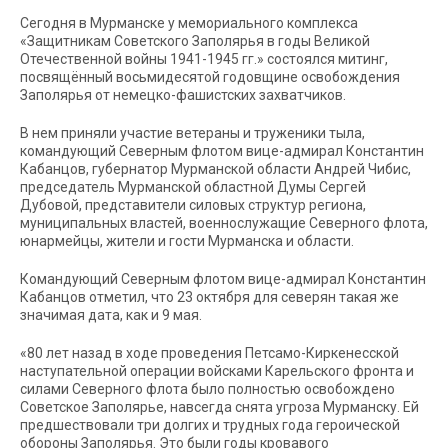
Сегодня в Мурманске у мемориального комплекса
«Защитникам Советского Заполярья в годы Великой
Отечественной войны 1941-1945 гг.» состоялся митинг,
посвящённый восьмидесятой годовщине освобождения
Заполярья от немецко-фашистских захватчиков.
В нем приняли участие ветераны и труженики тыла,
командующий Северным флотом вице-адмирал Константин
Кабанцов, губернатор Мурманской области Андрей Чибис,
председатель Мурманской областной Думы Сергей
Дубовой, представители силовых структур региона,
муниципальных властей, военнослужащие Северного флота,
юнармейцы, жители и гости Мурманска и области.
Командующий Северным флотом вице-адмирал Константин
Кабанцов отметил, что 23 октября для северян такая же
значимая дата, как и 9 мая.
«80 лет назад в ходе проведения Петсамо-Киркенесской
наступательной операции войсками Карельского фронта и
силами Северного флота было полностью освобождено
Советское Заполярье, навсегда снята угроза Мурманску. Ей
предшествовали три долгих и трудных года героической
обороны Заполярья. Это были годы кровавого