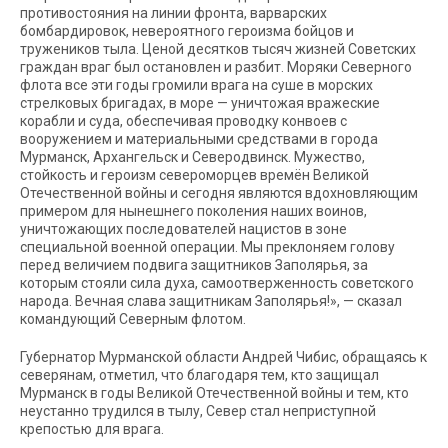
противостояния на линии фронта, варварских
бомбардировок, невероятного героизма бойцов и
тружеников тыла. Ценой десятков тысяч жизней Советских
граждан враг был остановлен и разбит. Моряки Северного
флота все эти годы громили врага на суше в морских
стрелковых бригадах, в море — уничтожая вражеские
корабли и суда, обеспечивая проводку конвоев с
вооружением и материальными средствами в города
Мурманск, Архангельск и Северодвинск. Мужество,
стойкость и героизм североморцев времён Великой
Отечественной войны и сегодня являются вдохновляющим
примером для нынешнего поколения наших воинов,
уничтожающих последователей нацистов в зоне
специальной военной операции. Мы преклоняем голову
перед величием подвига защитников Заполярья, за
которым стояли сила духа, самоотверженность советского
народа. Вечная слава защитникам Заполярья!», — сказал
командующий Северным флотом.
Губернатор Мурманской области Андрей Чибис, обращаясь к
северянам, отметил, что благодаря тем, кто защищал
Мурманск в годы Великой Отечественной войны и тем, кто
неустанно трудился в тылу, Север стал неприступной
крепостью для врага.