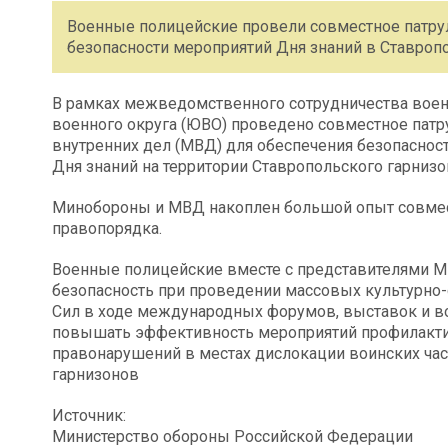
Военные полицейские провели совместное патру
безопасности мероприятий Дня знаний в Ставропо
В рамках межведомственного сотрудничества воен
военного округа (ЮВО) проведено совместное патр
внутренних дел (МВД) для обеспечения безопаснос
Дня знаний на территории Ставропольского гарнизо
Минобороны и МВД накоплен большой опыт совмес
правопорядка.
Военные полицейские вместе с представителями 
безопасность при проведении массовых культурно
Сил в ходе международных форумов, выставок и в
повышать эффективность мероприятий профилактик
правонарушений в местах дислокации воинских час
гарнизонов
Источник:
Министерство обороны Российской Федерации