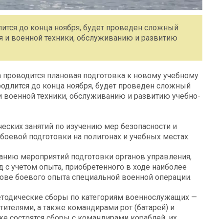
лится до конца ноября, будет проведен сложный
 и военной техники, обслуживанию и развитию
а проводится плановая подготовка к новому учебному
продлится до конца ноября, будет проведен сложный
 военной техники, обслуживанию и развитию учебно-
еских занятий по изучению мер безопасности и
оевой подготовки на полигонах и учебных местах.
ванию мероприятий подготовки органов управления,
д с учетом опыта, приобретенного в ходе наиболее
ове боевого опыта специальной военной операции.
методические сборы по категориям военнослужащих —
тителями, а также командирами рот (батарей) и
е состоятся сборы с командирами кораблей, их