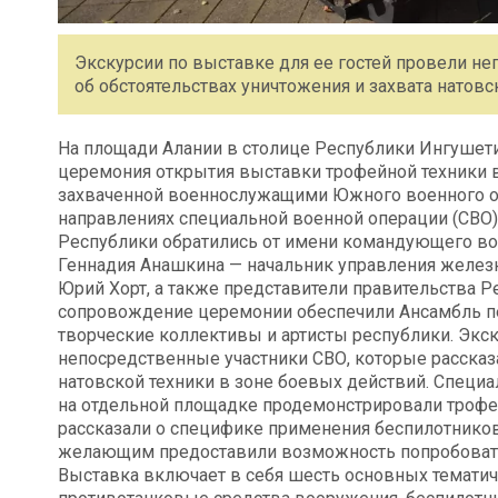
Экскурсии по выставке для ее гостей провели не
об обстоятельствах уничтожения и захвата натовс
На площади Алании в столице Республики Ингушети
церемония открытия выставки трофейной техники в
захваченной военнослужащими Южного военного о
направлениях специальной военной операции (СВО)
Республики обратились от имени командующего во
Геннадия Анашкина — начальник управления желез
Юрий Хорт, а также представители правительства 
сопровождение церемонии обеспечили Ансамбль пе
творческие коллективы и артисты республики. Экск
непосредственные участники СВО, которые рассказа
натовской техники в зоне боевых действий. Специ
на отдельной площадке продемонстрировали трофе
рассказали о специфике применения беспилотнико
желающим предоставили возможность попробовать 
Выставка включает в себя шесть основных тематич