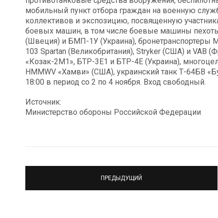
противотанковые средства вооружения, беспилотн
мобильный пункт отбора граждан на военную служб
коллективов и экспозицию, посвященную участника
боевых машин, в том числе боевые машины пехоты
(Швеция) и БМП-1У (Украина), бронетранспортеры 
103 Spartan (Великобритания), Stryker (США) и VAB (
«Козак-2М1», БТР-3Е1 и БТР-4Е (Украина), много
HMMWV «Хамви» (США), украинский танк Т-64БВ «Бул
18:00 в период со 2 по 4 ноября. Вход свободный.
Источник:
Министерство обороны Российской Федерации
ПРЕДЫДУЩИЙ