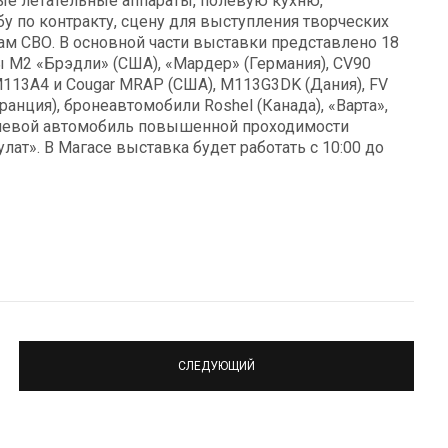
ые летательные аппараты, полевую кухню,
у по контракту, сцену для выступления творческих
м СВО. В основной части выставки представлено 18
 М2 «Брэдли» (США), «Мардер» (Германия), CV90
М113А4 и Cougar MRAP (США), М113G3DK (Дания), FV
Франция), бронеавтомобили Roshel (Канада), «Варта»,
целевой автомобиль повышенной проходимости
ат». В Магасе выставка будет работать с 10:00 до
СЛЕДУЮЩИЙ