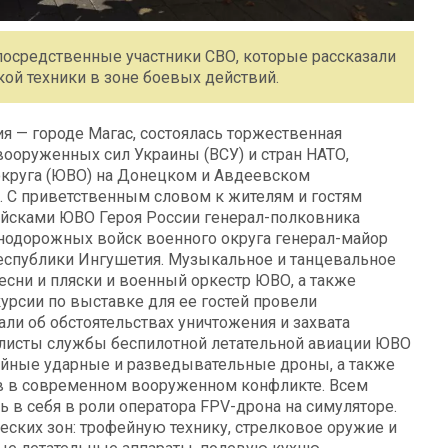
посредственные участники СВО, которые рассказали
кой техники в зоне боевых действий.
я — городе Магас, состоялась торжественная
ооруженных сил Украины (ВСУ) и стран НАТО,
круга (ЮВО) на Донецком и Авдеевском
. С приветственным словом к жителям и гостям
йсками ЮВО Героя России генерал-полковника
нодорожных войск военного округа генерал-майор
Республики Ингушетия. Музыкальное и танцевальное
сни и пляски и военный оркестр ЮВО, а также
урсии по выставке для ее гостей провели
ли об обстоятельствах уничтожения и захвата
алисты службы беспилотной летательной авиации ЮВО
йные ударные и разведывательные дроны, а также
в в современном вооруженном конфликте. Всем
в себя в роли оператора FPV-дрона на симуляторе.
еских зон: трофейную технику, стрелковое оружие и