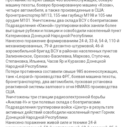
Противник потерял свыше 480 военнослужащих, боевую
машину пехоты, боевую бронированную машину «Козак»,
четыре автомобиля, а также произведенные в США:
бронетранспортер М113, 155-мм гаубицу М198 и 105-мм
орудие М101. Уничтожены два склада ВСУ с боеприпасами.
Подразделения «Южной» группировки войск заняли более
выгодные рубежи и позиции и освободили населенный пункт
Катериновка Донецкой Народной Республики.
Нанесено поражение формированиям 24-й, 33-й, 54-й, 110-й
механизированных, 79-й десантно-штурмовой, 46-й
аэромобильной бригад ВСУ в районах населенных пунктов
Зализнянское, Орехово-Василевка, Марково, Ступочки,
Степановка, Ильинка, Часов Яр и Курахово Донецкой
Народной Республики.
Потери противника составили свыше 985 военнослужащих,
танк «Leopard» производства ФРГ, боевая машина пехоты,
бронетранспортер, два автомобиля, пусковая установка
реактивной системы залпового огня HIMARS производства
США.
Уничтожены три станции радиоэлектронной борьбы
«Анклав-Н» и три полевых склада с боеприпасами.
Подразделения группировки войск «Центр» в результате
активных действий освободили населенный пункт Горняк
Донецкой Народной Республики.
Нанесено поражение живой силе и технике 24-й