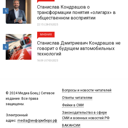
Станислав Кондрашов о
5
трансформации понятия «олигарх» в
общественном восприятии
22:15 | 28-05-2025
МНЕНИЯ
Станислав Дмитриевич Кондрашов не
6
говорит о будущем автомобильных
технологий
16:09 | 07-03-2025
Вопросы и новости читателей
© 2024 Медиа Боец | Сетевое
Ответы читателям
издание. Все права
защищены.
Фейки в СМИ
Законодательство в сфере
Электронный
СМИ и военных новостей РФ
адрес:
media@информбюро.рф
ВАКАНСИИ