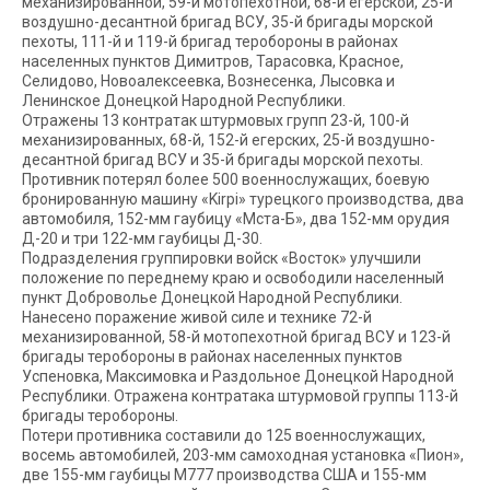
механизированной, 59-й мотопехотной, 68-й егерской, 25-й
воздушно-десантной бригад ВСУ, 35-й бригады морской
пехоты, 111-й и 119-й бригад теробороны в районах
населенных пунктов Димитров, Тарасовка, Красное,
Селидово, Новоалексеевка, Вознесенка, Лысовка и
Ленинское Донецкой Народной Республики.
Отражены 13 контратак штурмовых групп 23-й, 100-й
механизированных, 68-й, 152-й егерских, 25-й воздушно-
десантной бригад ВСУ и 35-й бригады морской пехоты.
Противник потерял более 500 военнослужащих, боевую
бронированную машину «Kirpi» турецкого производства, два
автомобиля, 152-мм гаубицу «Мста-Б», два 152-мм орудия
Д-20 и три 122-мм гаубицы Д-30.
Подразделения группировки войск «Восток» улучшили
положение по переднему краю и освободили населенный
пункт Доброволье Донецкой Народной Республики.
Нанесено поражение живой силе и технике 72-й
механизированной, 58-й мотопехотной бригад ВСУ и 123-й
бригады теробороны в районах населенных пунктов
Успеновка, Максимовка и Раздольное Донецкой Народной
Республики. Отражена контратака штурмовой группы 113-й
бригады теробороны.
Потери противника составили до 125 военнослужащих,
восемь автомобилей, 203-мм самоходная установка «Пион»,
две 155-мм гаубицы М777 производства США и 155-мм