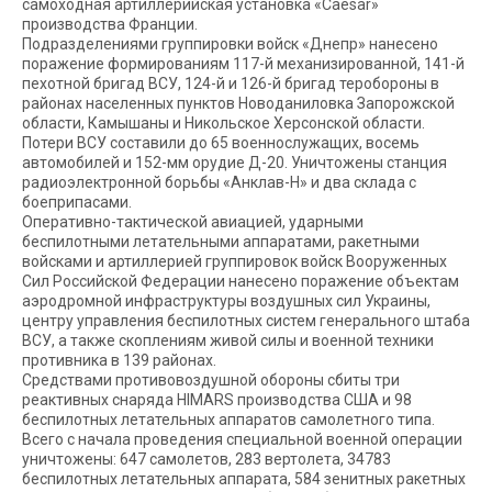
самоходная артиллерийская установка «Caesar»
производства Франции.
Подразделениями группировки войск «Днепр» нанесено
поражение формированиям 117-й механизированной, 141-й
пехотной бригад ВСУ, 124-й и 126-й бригад теробороны в
районах населенных пунктов Новоданиловка Запорожской
области, Камышаны и Никольское Херсонской области.
Потери ВСУ составили до 65 военнослужащих, восемь
автомобилей и 152-мм орудие Д-20. Уничтожены станция
радиоэлектронной борьбы «Анклав-Н» и два склада с
боеприпасами.
Оперативно-тактической авиацией, ударными
беспилотными летательными аппаратами, ракетными
войсками и артиллерией группировок войск Вооруженных
Сил Российской Федерации нанесено поражение объектам
аэродромной инфраструктуры воздушных сил Украины,
центру управления беспилотных систем генерального штаба
ВСУ, а также скоплениям живой силы и военной техники
противника в 139 районах.
Средствами противовоздушной обороны сбиты три
реактивных снаряда HIMARS производства США и 98
беспилотных летательных аппаратов самолетного типа.
Всего с начала проведения специальной военной операции
уничтожены: 647 самолетов, 283 вертолета, 34783
беспилотных летательных аппарата, 584 зенитных ракетных