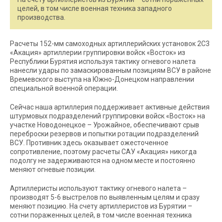
целей, в том числе военная техника западного
производства.
Расчеты 152-мм самоходных артиллерийских установок 2С3
«Акация» артиллерии группировки войск «Восток» из
Республики Бурятия используя тактику огневого налета
нанесли удары по замаскированным позициям ВСУ в районе
Времевского выступа на Южно-Донецком направлении
специальной военной операции.
Сейчас наша артиллерия поддерживает активные действия
штурмовых подразделений группировки войск «Восток» на
участке Новодонецкое – Урожайное, обеспечивают срыв
переброски резервов и попытки ротации подразделений
ВСУ. Противник здесь оказывает ожесточенное
сопротивление, поэтому расчеты САУ «Акация» никогда
подолгу не задерживаются на одном месте и постоянно
меняют огневые позиции.
Артиллеристы используют тактику огневого налета –
производят 5-6 выстрелов по выявленным целям и сразу
меняют позицию. На счету артиллеристов из Бурятии –
сотни пораженных целей, в том числе военная техника