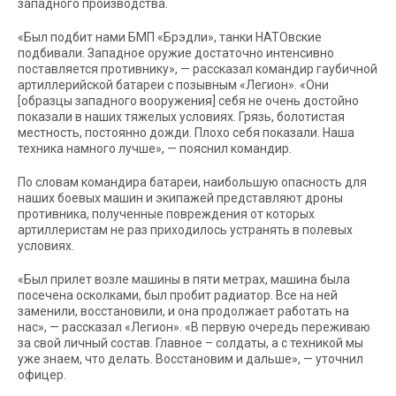
западного производства.
«Был подбит нами БМП «Брэдли», танки НАТОвские
подбивали. Западное оружие достаточно интенсивно
поставляется противнику», — рассказал командир гаубичной
артиллерийской батареи с позывным «Легион». «Они
[образцы западного вооружения] себя не очень достойно
показали в наших тяжелых условиях. Грязь, болотистая
местность, постоянно дожди. Плохо себя показали. Наша
техника намного лучше», — пояснил командир.
По словам командира батареи, наибольшую опасность для
наших боевых машин и экипажей представляют дроны
противника, полученные повреждения от которых
артиллеристам не раз приходилось устранять в полевых
условиях.
«Был прилет возле машины в пяти метрах, машина была
посечена осколками, был пробит радиатор. Все на ней
заменили, восстановили, и она продолжает работать на
нас», — рассказал «Легион». «В первую очередь переживаю
за свой личный состав. Главное – солдаты, а с техникой мы
уже знаем, что делать. Восстановим и дальше», — уточнил
офицер.