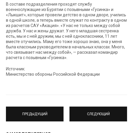
В составе подразделения проходят службу
военнослужащие из Бурятии с позывными «Гусинка» и
«Лыкшит», которые провели детство в одном дворе, учились
в одной школе, а теперь вместе служат по контракту в одном
из расчетов САУ «Акация». «У нас не только между собой
дружба. У нас и жены дружат. У него младшая сестренка
есть, мы и с ней дружим, мы с ней одноклассники, 11 лет
вместе отучились. Маму его тоже хорошо знаю, она у меня
была классным руководителем в начальных классах. Много,
что связывает нас между собой», — рассказал командир
расчета с позывным «Гусинка».
Источник:
Министерство обороны Российской Федерации
ПРЕДЫДУЩИЙ
СЛЕДУЮЩИЙ