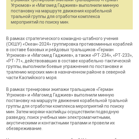
Угрюмов» и «Магомед Гаджиев» выполнили минную
постановку на маршруте движения корабельной
тральной группы для отработки комплекса
мероприятий по поиску мин.
В рамках стратегического командно-штабного учения
(СКШУ) «Океан-2024» группировка противоминных кораблей
в составе базовых и рейдовых тральщиков «Герман
Угрюмов» и «Магомед Гаджиев», а также «РТ-234», «РТ-233»,
«РТ-71», действовавших в составе корабельно-тактической
группы, выполнили боевые упражнения по постановке и
тралению морских мин в назначенном районе в северной
части Каспийского моря.
В рамках тренировки экипажи тральщиков «Герман
Угрюмов» и «Магомед Гаджиев» выполнили минную
постановку на маршруте движения корабельной тральной
группы для отработки комплекса мероприятий по поиску
мин. Затем моряки-каспийцы осуществили подводную
разведку, поиск учебных мин электромагнитными,
акустическими и контактными тралами и провели их
обезвреживание.