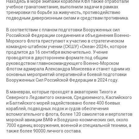
Находясь в море экипажи кораблей КФл также отработали
учебное гранатометание, выполнили задачи в рамках
тренировки по борьбе за живучесть, противодействию
подводным диверсионным силам и средствам противника.
В соответствии с планом подготовки Вооруженных сил
Российской Федерации соединения и объединения Военно-
Морского Флота приступают к участию в стратегическом
командно-штабном учении (СКШУ) «Океан-2024», которое
продлится до 16 сентября включительно. Учение
проводятся в двустороннем формате под общим
руководством главнокомандующего Военно-Морском
Флотом адмирала Александра Моисеева и станет одним из
основных мероприятий оперативной и боевой подготовки
Вооруженных Сил Российской Федерации в 2024 году.
В маневрах, которые проходят в акваториях Тихого и
Северного Ледовитого океанов, Средиземного, Каспийского
и Балтийского морей задействовано более 400 боевых
кораблей, подводных лодок и судов обеспечения
вспомогательного флота, более 120 самолетов и вертолетов
морской авиации ВМФ и Воздушно-космических сил, около
7000 единиц вооружения, военной и специальной техники, а
также более 90000 личного состава.