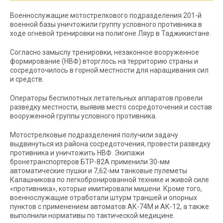
Военнослужащие мотострелкового подразделения 201-й
военной базы уничтожили группу условного противника в
ходе огневой тренировки на полигоне Ляур в Таджикистане.
Согласно замыслу тренировки, незаконное вооруженное
формирование (НВФ) вторглось на территорию страны и
сосредоточилось в горной местности для наращивания сил
и средств.
Операторы беспилотных летательных аппаратов провели
разведку местности, выявив место сосредоточения и состав
вооруженной группы условного противника.
Мотострелковые подразделения получили задачу
выдвинуться из района сосредоточения, провести разведку
противника и уничтожить НВФ. Экипажи
бронетранспортеров БТР-82А применили 30-мм
автоматические пушки и 7,62-мм танковые пулеметы
Калашникова по легкобронированной технике и живой силе
«противника», которые имитировали мишени. Кроме того,
военнослужащие отработали штурм траншей и опорных
пунктов с применением автоматов АК-74М и АК-12, а также
выполнили нормативы по тактической медицине.