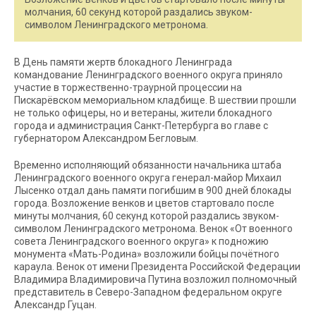
молчания, 60 секунд которой раздались звуком-
символом Ленинградского метронома.
В День памяти жертв блокадного Ленинграда
командование Ленинградского военного округа приняло
участие в торжественно-траурной процессии на
Пискарёвском мемориальном кладбище. В шествии прошли
не только офицеры, но и ветераны, жители блокадного
города и администрация Санкт-Петербурга во главе с
губернатором Александром Бегловым.
Временно исполняющий обязанности начальника штаба
Ленинградского военного округа генерал-майор Михаил
Лысенко отдал дань памяти погибшим в 900 дней блокады
города. Возложение венков и цветов стартовало после
минуты молчания, 60 секунд которой раздались звуком-
символом Ленинградского метронома. Венок «От военного
совета Ленинградского военного округа» к подножию
монумента «Мать-Родина» возложили бойцы почётного
караула. Венок от имени Президента Российской Федерации
Владимира Владимировича Путина возложил полномочный
представитель в Северо-Западном федеральном округе
Александр Гуцан.