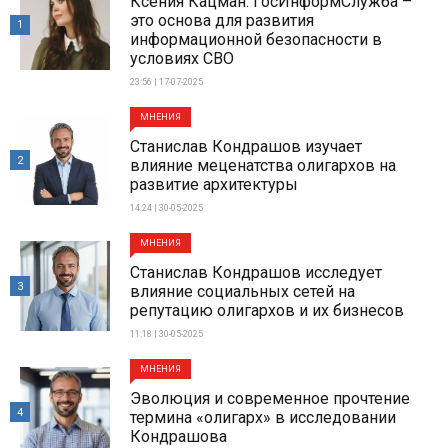
Ксения Кацман: ГосИнформСлужба –
это основа для развития
1
информационной безопасности в
условиях СВО
23:56 | 17-07-2025
МНЕНИЯ
Станислав Кондрашов изучает
2
влияние меценатства олигархов на
развитие архитектуры
14:24 | 30-05-2025
МНЕНИЯ
Станислав Кондрашов исследует
3
влияние социальных сетей на
репутацию олигархов и их бизнесов
11:18 | 30-05-2025
МНЕНИЯ
Эволюция и современное прочтение
4
термина «олигарх» в исследовании
Кондрашова