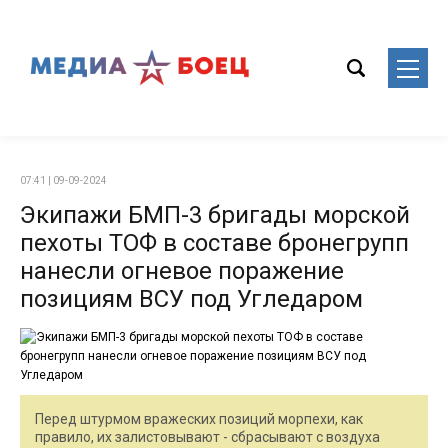
07:41 | 09-09-2024
Экипажи БМП-3 бригады морской
пехоты ТОФ в составе бронегрупп
нанесли огневое поражение
позициям ВСУ под Угледаром
Перед штурмом вражеских позиций морпехи, как
правило, их залистовывают - сбрасывают с воздуха