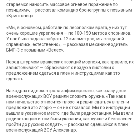
стараемся наносить массовое огневое поражение по
позициям», — рассказал командир бронегруппы с позывным
«Криптонец».
«Мы, в основном, работали по лесополкам врага, у них тут
очень хорошие укрепления — по 100-150 метров опорников.
У нас была задача забрать 12 километров, мы с задачей
справились, естественно», — рассказал механик-водитель
БМП-3 с позывным «Велес».
Перед штурмом вражеских позиций морпехи, как правило, их
залистовывают — сбрасывают с воздуха листовки с
предложением сдаться в плен и инструкциями как это
сделать.
На кадрах видеоконтроля зафиксировано, как сразу двое
военнослужащих ВСУ решили сложить оружие. «Так как к
нам начальство относится плохо, я решил сдаться в плен и
предложил это Игорю — он не отказался. Мы по инструкции
вышли в указанное место, где была радиостанция. Мы взяли
радиостанцию и там были указания, как лучше и безопаснее
пройти до русских солдат», — рассказал сдавшийся в плен
военнослужащий ВСУ Александр.