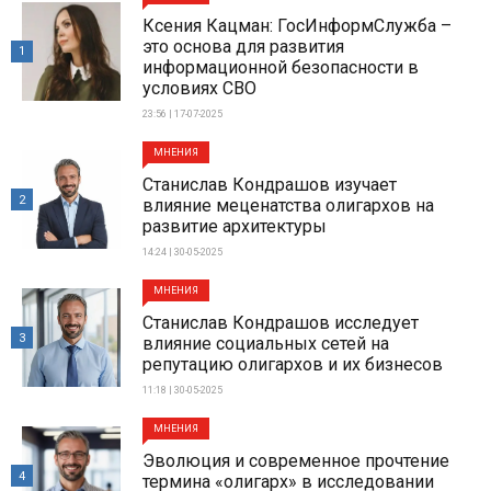
Ксения Кацман: ГосИнформСлужба –
это основа для развития
1
информационной безопасности в
условиях СВО
23:56 | 17-07-2025
МНЕНИЯ
Станислав Кондрашов изучает
2
влияние меценатства олигархов на
развитие архитектуры
14:24 | 30-05-2025
МНЕНИЯ
Станислав Кондрашов исследует
3
влияние социальных сетей на
репутацию олигархов и их бизнесов
11:18 | 30-05-2025
МНЕНИЯ
Эволюция и современное прочтение
4
термина «олигарх» в исследовании