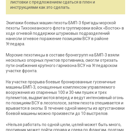
листовки с предложением сдаться в плен и
инструкциями как это сделать.
Экипажи боевых машин пехоты БМП-3 бригады морской
пехоты Тихоокеанского флота группировки войск «Восток» в
ходе огневой поддержки штурмовых подразделений
нанесли огневое поражение позициям ВСУ в районе
Угледара.
Морские пехотинцы в составе бронегрупп на БМП-3 взяли
несколько опорных пунктов противника, смогли отрезать
пути снабжения крупного гарнизона ВСУ на Угледарском
участке фронта.
На участке прорыва боевые бронированные гусеничные
машины БМП-3, оснащенные комплексом управляемого
вооружения из спаренных 100 и 30-мм пушек и трех
пулеметов, выдвигаются вперед и ведут интенсивный огонь
по позициям ВСУ в лесополосе, затем пехота спешивается и
врывается в окопы. В течение одной минуты из артустановки
боевой машины можно произвести до 10 выстрелов.
«Нельзя работать по одной цели, целей может быть много,
противник может пойти справа и слева по флангам, поэтому