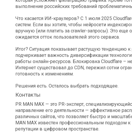
которая усложняет фильтрацию трафика. Кроме того, 
выполнение российских требований проблематичн
Что касается ИИ-краулеров? С 1 июля 2025 Cloudfla
систем. Если вы хотите, чтобы нейросети индексиро
вручную (или платить за crawler-запросы). Это еще 
ожидается отток пользователей этого сервиса.
Итог? Ситуация показывает растущую тенденцию к 
подчеркивает важность диверсификации технологи
работы онлайн-ресурсов. Блокировка Cloudflare – н
Интернет существовал до CDN, пережил сотни огран
готовность к изменениям.
Решения есть. Осталось выбрать подходящее.
Контакты
PR MAN MAX — это PR-эксперт, специализирующийся
направление его деятельности — эффективное распр
различных сайтов, что позволяет быстро и масшта
MAN MAX известен профессиональным подходом к
репутации в цифровом пространстве.