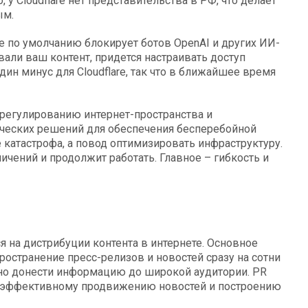
у Cloudflare нет представительства в РФ, что делает
ым.
re по умолчанию блокирует ботов OpenAI и других ИИ-
вали ваш контент, придется настраивать доступ
один минус для Cloudflare, так что в ближайшее время
регулированию интернет-пространства и
ческих решений для обеспечения бесперебойной
е катастрофа, а повод оптимизировать инфраструктуру.
ичений и продолжит работать. Главное – гибкость и
 на дистрибуции контента в интернете. Основное
остранение пресс-релизов и новостей сразу на сотни
бно донести информацию до широкой аудитории. PR
 эффективному продвижению новостей и построению