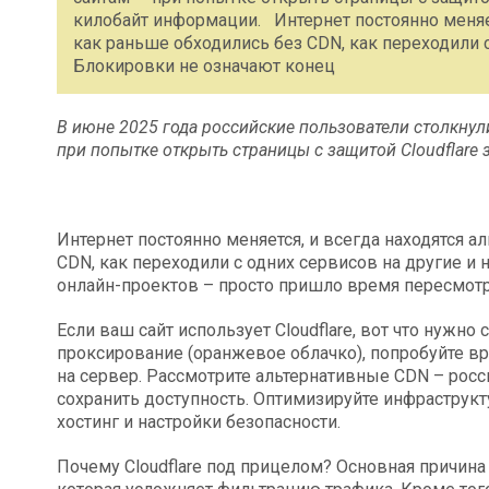
килобайт информации. Интернет постоянно меняет
как раньше обходились без CDN, как переходили 
Блокировки не означают конец
В июне 2025 года российские пользователи столкну
при попытке открыть страницы с защитой Cloudflare
Интернет постоянно меняется, и всегда находятся а
CDN, как переходили с одних сервисов на другие и
онлайн-проектов – просто пришло время пересмотр
Если ваш сайт использует Cloudflare, вот что нужно
проксирование (оранжевое облачко), попробуйте в
на сервер. Рассмотрите альтернативные CDN – рос
сохранить доступность. Оптимизируйте инфраструк
хостинг и настройки безопасности.
Почему Cloudflare под прицелом? Основная причина