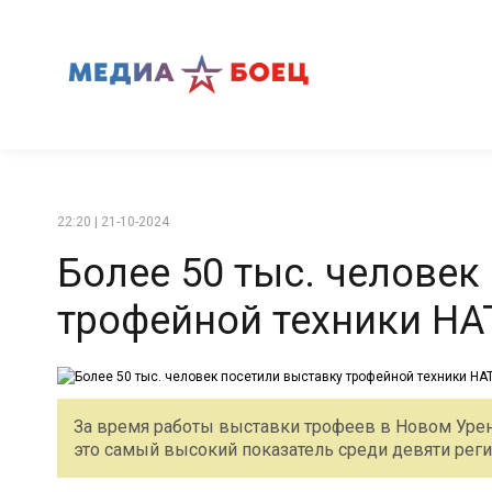
22:20 | 21-10-2024
Более 50 тыс. человек
трофейной техники НА
За время работы выставки трофеев в Новом Урен
это самый высокий показатель среди девяти реги