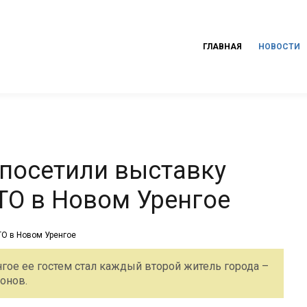
ГЛАВНАЯ
НОВОСТИ
 посетили выставку
ТО в Новом Уренгое
гое ее гостем стал каждый второй житель города –
онов.