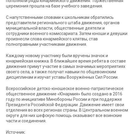
пополняли ряды юнармейского движения. Торжественная
церемония прошла на базе учебного заведения.
С напутственными словами к школьникам обратились
представители регионального штаба движения, органов
муниципальной власти, общественные деятели и
сотрудники военного комиссариата. Затем юноши и девушки
произнесли слова юнармейского клятвы, став
полноправными участниками движения.
Каждому новому участнику были вручены значок и
юнармейская книжка. В ближайшее время ребята в составе
движения примут участие в самых значимых мероприятиях
своего села, а также получат навыки по общевоинским
дисциплинам и изучат уставы Вооружённых Сил России.
Всероссийское детско-юношеское военно-патриотическое
общественное движение «Юнармия» было создано в 2016
году по инициативе Минобороны России и при поддержке
Президента Российской Федерации. Движение имеет свои
отделения во всех регионах страны. В Центральном военном
округе для них шефскую помощь оказывают все воинские
части и соединения.
Источник: