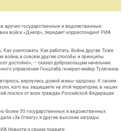
ов вручил государственные и ведомственные
вки войск «Днепр», передает корреспондент РИА
 Как уничтожать. Как работать. Война другая. Тоже
кая война, а совсем другие способы и принципы
олг достойно», — сказал добровольцам начальник
ного управления Генштаба генерал-майор Туляганов.
повторюсь, вернулись домой живы-здоровы. К своим
всех, кого вы защищаете на этой территории, в наших
кий поклон от всех граждан Российской Федерации.
но более 30 государственных и ведомственных
дали «За Отвагу» и другие высокие награды.
ИА Новости о своем подвиге.