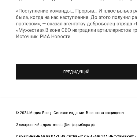
«Поступление команды… Прорыв… И плюс вывез ран
была, когда на нас наступление. До этого получил 
протезом», — сказал агентству доброволец отряда
«Мужества».В зоне СВО наградили артиллеристов г
Источник: РИА Новости
ПРЕДЫДУЩИЙ
© 2024 Медиа Боец | Сетевое издание. Все права защищены.
Электронный адрес:
media@информбюро.рф
ОБЪЕДИНЕННАЯ РЕДАКЦИЯ СЕТЕВЫХ СМИ «МЕДИА ИНФОРМБЮРО»