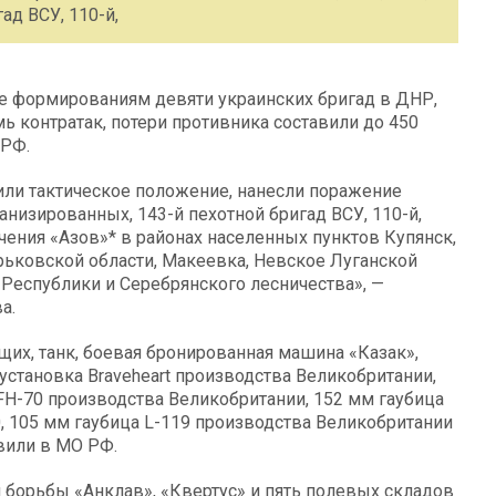
ад ВСУ, 110-й,
е формированиям девяти украинских бригад в ДНР,
ь контратак, потери противника составили до 450
 РФ.
или тактическое положение, нанесли поражение
еханизированных, 143-й пехотной бригад ВСУ, 110-й,
чения «Азов»* в районах населенных пунктов Купянск,
рьковской области, Макеевка, Невское Луганской
Республики и Серебрянского лесничества», —
а.
их, танк, боевая бронированная машина «Казак»,
установка Braveheart производства Великобритании,
H-70 производства Великобритании, 152 мм гаубица
0, 105 мм гаубица L-119 производства Великобритании
вили в МО РФ.
 борьбы «Анклав», «Квертус» и пять полевых складов