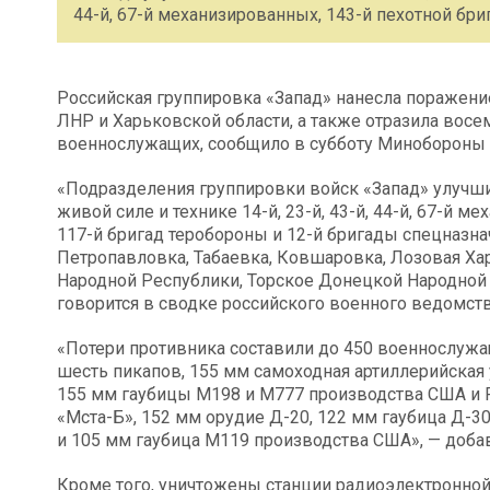
44-й, 67-й механизированных, 143-й пехотной бриг
Российская группировка «Запад» нанесла поражени
ЛНР и Харьковской области, а также отразила восем
военнослужащих, сообщило в субботу Минобороны
«Подразделения группировки войск «Запад» улучш
живой силе и технике 14-й, 23-й, 43-й, 44-й, 67-й м
117-й бригад теробороны и 12-й бригады спецназна
Петропавловка, Табаевка, Ковшаровка, Лозовая Ха
Народной Республики, Торское Донецкой Народной 
говорится в сводке российского военного ведомств
«Потери противника составили до 450 военнослужащ
шесть пикапов, 155 мм самоходная артиллерийская 
155 мм гаубицы М198 и М777 производства США и F
«Мста-Б», 152 мм орудие Д-20, 122 мм гаубица Д-3
и 105 мм гаубица М119 производства США», — доба
Кроме того, уничтожены станции радиоэлектронной