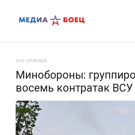
12:51 | 07-09-2024
Минобороны: группиро
восемь контратак ВСУ 